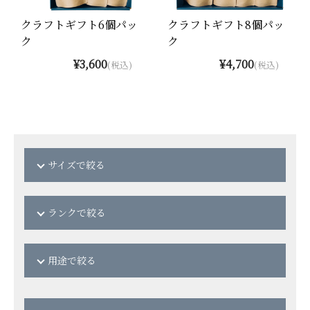
クラフトギフト6個パッ
クラフトギフト8個パッ
ク
ク
¥3,600
¥4,700
(税込)
(税込)
サイズで絞る
全形
ランクで絞る
海苔の風味を一番味わえる逸
品です。
A（上級）
用途で絞る
ご家庭用や普段遣いにぴった
りです。
半切
お弁当用
そのまま使えて便利な半切れ