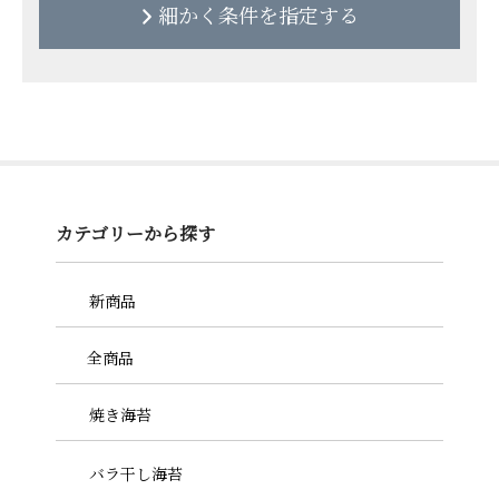
切りやすいように穴あき海苔
細かく条件を指定する
サイズです。
になっています。
AA（高級）
最高級海苔の次に高品質な海
おにぎり用
苔となります。
3切
ご家庭用や普段遣いにぴった
りです。
おにぎり用として便利なサイ
ズです。
AAA（最高級）
手巻き用
海苔の風味を一番味わえる逸
手巻き用の長めにカットした
カテゴリーから探す
品です。
海苔です。
8切
全型を8等分したポピュラー
料理・トッピング用
サイズです。
新商品
風味豊かな海苔でお料理をよ
りおいしく！
全商品
10切
焼き海苔
全型を10等分に切ったお得な
サイズです。
バラ干し海苔