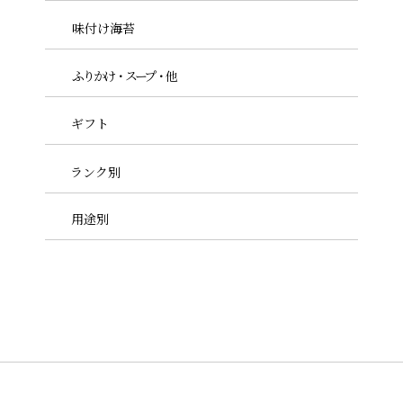
その他
味付け海苔
バラ干し海苔など、その他サ
イズはこちら。
ふりかけ・スープ・他
ギフト
ランク別
用途別